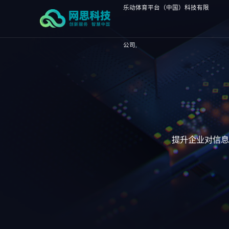
乐动体育平台（中国）科技有限
公司,
提升企业对信息