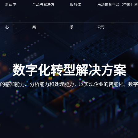
新闻中
产品与解决方
服务体
乐动体育平台（中国）
心
案
系
公司,
数字化转型解决方案
的感知能力、分析能力和处理能力，以实现企业的智能化、数字