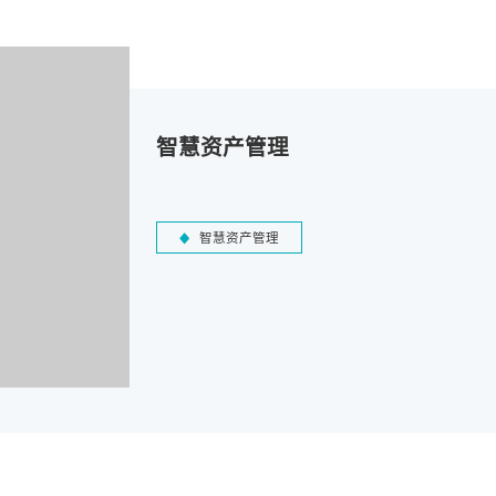
智慧资产管理
智慧资产管理