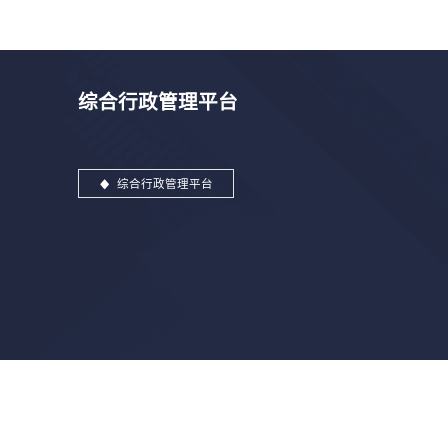
综合行政管理平台
综合行政管理平台