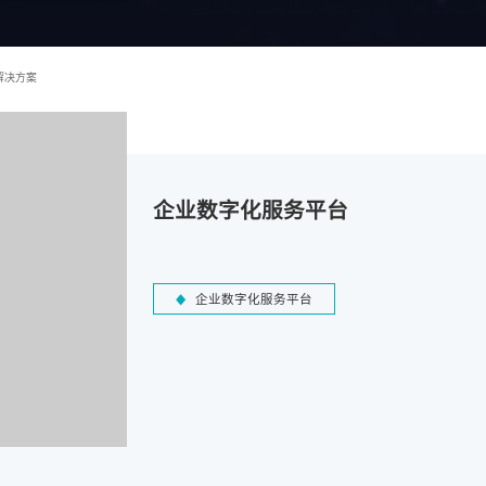
解决方案
企业数字化服务平台
企业数字化服务平台