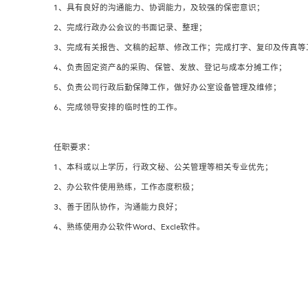
1、具有良好的沟通能力、协调能力，及较强的保密意识；
2、完成行政办公会议的书面记录、整理；
3、完成有关报告、文稿的起草、修改工作；完成打字、复印及传真
4、负责固定资产&的采购、保管、发放、登记与成本分摊工作；
5、负责公司行政后勤保障工作，做好办公室设备管理及维修；
6、完成领导安排的临时性的工作。
任职要求：
1、本科或以上学历，行政文秘、公关管理等相关专业优先；
2、办公软件使用熟练，工作态度积极；
3、善于团队协作，沟通能力良好；
4、熟练使用办公软件Word、Excle软件。