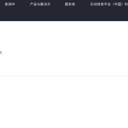
新闻中
产品与解决方
服务体
乐动体育平台（中国）
心
案
系
公司,
系