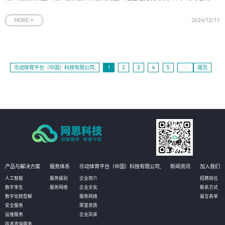
对金融服务提出了更高的要求。围绕科技企业普遍存在的“高技术、高研发、轻资
产”等特征，邮储银行广州市分行践行大行担当，探索创新、专业的金融产品和服
MORE >
2024/12/11
务模式。为此，时
乐动体育平台（中国）科技有限公司,
1
2
3
4
5
···
尾页
产品与解决方案
服务体系
乐动体育平台（中国）科技有限公司,
新闻资讯
加入我们
人工智能
服务级别
企业简介
招聘岗位
数字孪生
服务网络
企业文化
联系方式
数字化转型解
服务网络
留言表单
安全服务
荣誉资质
运维服务
企业风采
技术咨询服务