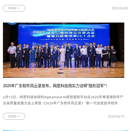
部、政企事业部以及广东移动等12家省公司、5家专业公司的领导及业务骨干，
16家网络安全领域联合体成员单位代表齐聚羊城，围绕科技创新、产品融合、生
MORE >
2025/06/30
态共建等关键议题展
2025年广东软件风云录发布，网思科技用实力诠释"隐形冠军"！
6月12日，网思科技自研的Alphamind AI视觉感知平台在2025年粤港澳软件产
业高质量发展大会上荣登《2025年广东软件风云录》“新一代信息技术软件产
品TOP 15”榜单，成为粤港澳大湾区软件产业创新发展的标杆平台。图为2025
年广东软件风云录新一代信息技术软件产品奖牌2025年广东软件风云榜评选由
MORE >
2025/06/13
羊城晚报报业集团、广东软件行业