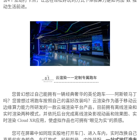
含4个互动打卡点，让您在轻松好玩的方式下体验算力是如何加“数”推
动生活前进。
云渲染
——定制专属跑车
0
1
您曾幻想过自己能拥有一辆经典奢华的英伦跑车——阿斯顿马丁
吗？您曾想过将跑车按照自己的喜好改装吗？云渲染作为基于移动云
边缘算力能力所研发的一款云端渲染平台产品，目前拥有离线渲染和
实时渲染两种模式，并依托后台完成离线渲染影视动画和效果图、实
时渲染 Cloud XR应用，使虚拟作品也可拥有“眼见为实”的质感。
您可在屏幕中如同现实般地打开车门、进入车内，实时改换自己
喜爱的车身颜色、车灯款式、轮毂型号、内饰装配，
一站式地打造专