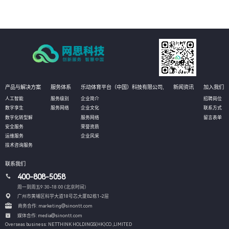
产品与解决方案
服务体系
乐动体育平台（中国）科技有限公司,
新闻资讯
加入我们
人工智能
服务级别
企业简介
招聘岗位
数字孪生
服务网络
企业文化
联系方式
数字化转型解
服务网络
留言表单
安全服务
荣誉资质
运维服务
企业风采
技术咨询服务
联系我们
400-808-5058
周一到周五9:30-18:00 (北京时间）
广州市黄埔区科学大道18号芯大厦B2栋1-2层
商务合作: marketing@sinontt.com
媒体合作: media@sinontt.com
Overseas business: NETTHINK HOLDINGS(HK)CO.,LIMITED