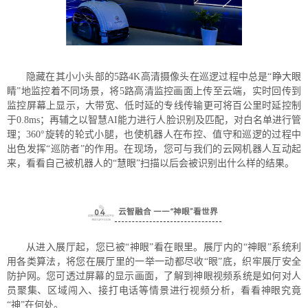
隐藏在其小小头部的5路4K高清摄像头在巡逻过程中总是“睁大眼
睛”地监控着不同场景，将5路高清监控画面上传至云端，实时回传到
监控屏幕上显示，大带宽、低时延的专线传输更可将百公里时延控制
于0.8ms；再辅之以智慧AI能力进行人脸识别及匹配，对白名单进行管
理；360°旋转的轮式小腿，也使机器人在布控、值守和巡逻的过程中
出色发挥“巡防者”的作用。在现场，您可与我们的云网机器人互动起
来，看看自己被机器人的“慧眼”扫描以后会被识别出什么样的结果。
云智融合
——“神眼”看世界
0
4
从进入展厅起，您已被“神眼”看在眼里。展厅内的“神眼”系统利
用各类算法，将您在展厅里的一举一动都尽收“眼”底，织牢展厅安全
防护网。您可透过屏幕的显示画面，了解到神眼视频系统是如何对人
员聚集、区域闯入、接打电话等情景进行视频分析，看看神眼究竟
“神”在何处。