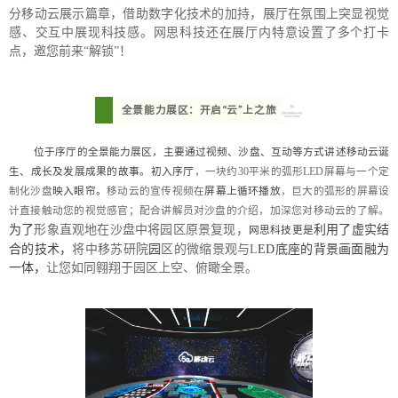
分移动云展示篇章，借助数字化技术的加持，展厅在氛围上突显视觉
感、交互中展现科技感。网思科技还在展厅内特意设置了多个打卡
点，邀您前来“解锁”！
全景能力展区：开启“云”上之旅
位于序厅的全景能力展区，主要通过视频、沙盘、互动等方式讲述移动云诞
生、成长及发展成果的故事。初入序厅
，一块约30平米的弧形LED屏幕与一个
定
制化沙盘
映入眼帘。
移动云的宣传视频在
屏幕上循环播放
，巨大的弧形的屏幕设
计直接触动您的视觉感官；配合讲解员对沙盘的介绍，加深您对移动云的了解。
为了
形象直观地在沙盘中将园区原景复现，
利用了虚实结
网思科技更是
合的技术，
将中移苏研院
园
区的微缩景观与L
ED底座的背景画面融为
一体，
让您如同翱翔于园区上空、俯瞰全景。