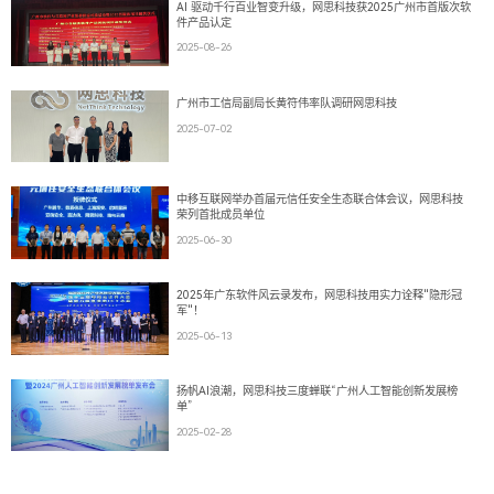
AI 驱动千行百业智变升级，网思科技获2025广州市首版次软
件产品认定
2025-08-26
广州市工信局副局长黄符伟率队调研网思科技
2025-07-02
中移互联网举办首届元信任安全生态联合体会议，网思科技
荣列首批成员单位
2025-06-30
2025年广东软件风云录发布，网思科技用实力诠释"隐形冠
军"！
2025-06-13
扬帆AI浪潮，网思科技三度蝉联“广州人工智能创新发展榜
单”
2025-02-28